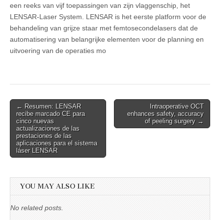
een reeks van vijf toepassingen van zijn vlaggenschip, het
LENSAR-Laser System. LENSAR is het eerste platform voor de
behandeling van grijze staar met femtosecondelasers dat de
automatisering van belangrijke elementen voor de planning en
uitvoering van de operaties mo
Post
← Resumen: LENSAR
Intraoperative OCT
recibe marcado CE para
enhances safety, accuracy
navigation
cinco nuevas
of peeling surgery →
actualizaciones de las
prestaciones de las
aplicaciones para el sistema
láser LENSAR
YOU MAY ALSO LIKE
No related posts.