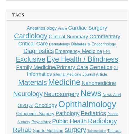
TAGS
Cardiac Surgery
Anesthesiology
Article
Cardiology
Commentary
Clinical Summary
Critical Care
Diabetes & Endocrinology
Dermatology
Diagnostics
Emergency Medicine
ENT
Eye Health / Blindness
Exclusive
Genetics
Family Medicine/Primary Care
GI
Informatics
Journal Article
Internal Medicine
Medicine
Materials
Nanomedicine
News
Neurology
Neurosurgery
News Alert
Ophthalmology
Oncology
Ob/Gyn
Pediatrics
Pathology
Orthopedic Surgery
Plastic
Radiology
Public Health
Psychiatry
Surgery
surgery
Rehab
Sports Medicine
Thoracic
Telemedicine