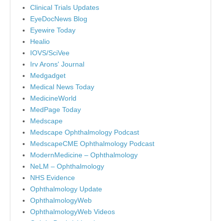
Clinical Trials Updates
EyeDocNews Blog
Eyewire Today
Healio
IOVS/SciVee
Irv Arons' Journal
Medgadget
Medical News Today
MedicineWorld
MedPage Today
Medscape
Medscape Ophthalmology Podcast
MedscapeCME Ophthalmology Podcast
ModernMedicine – Ophthalmology
NeLM – Ophthalmology
NHS Evidence
Ophthalmology Update
OphthalmologyWeb
OphthalmologyWeb Videos