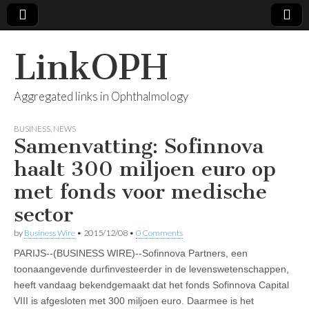
LinkOPH
Aggregated links in Ophthalmology
BUSINESS
,
NEWS
Samenvatting: Sofinnova
haalt 300 miljoen euro op
met fonds voor medische
sector
by
Business Wire
•
2015/12/08
•
0 Comments
PARIJS--(BUSINESS WIRE)--Sofinnova Partners, een
toonaangevende durfinvesteerder in de levenswetenschappen,
heeft vandaag bekendgemaakt dat het fonds Sofinnova Capital
VIII is afgesloten met 300 miljoen euro. Daarmee is het