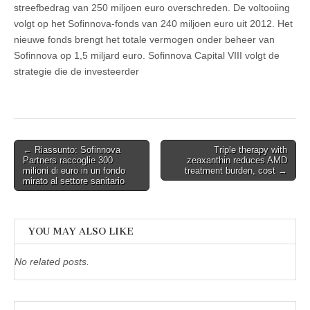
streefbedrag van 250 miljoen euro overschreden. De voltooiing
volgt op het Sofinnova-fonds van 240 miljoen euro uit 2012. Het
nieuwe fonds brengt het totale vermogen onder beheer van
Sofinnova op 1,5 miljard euro. Sofinnova Capital VIII volgt de
strategie die de investeerder
Post
← Riassunto: Sofinnova
Triple therapy with
Partners raccoglie 300
zeaxanthin reduces AMD
navigation
milioni di euro in un fondo
treatment burden, cost →
mirato al settore sanitario
YOU MAY ALSO LIKE
No related posts.