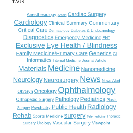
TAGS
Cardiac Surgery
Anesthesiology
Article
Cardiology
Commentary
Clinical Summary
Critical Care
Diabetes & Endocrinology
Dermatology
Diagnostics
Emergency Medicine
ENT
Eye Health / Blindness
Exclusive
Genetics
Family Medicine/Primary Care
GI
Informatics
Journal Article
Internal Medicine
Medicine
Materials
Nanomedicine
News
Neurology
Neurosurgery
News Alert
Ophthalmology
Oncology
Ob/Gyn
Pediatrics
Pathology
Orthopedic Surgery
Plastic
Radiology
Public Health
Psychiatry
Surgery
surgery
Rehab
Sports Medicine
Thoracic
Telemedicine
Vascular Surgery
Urology
Viewpoint
Surgery